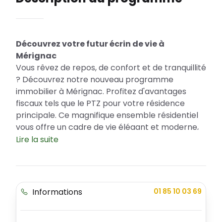
Découvrez votre futur écrin de vie à
Mérignac
Vous rêvez de repos, de confort et de tranquillité
? Découvrez notre nouveau programme
immobilier à Mérignac. Profitez d'avantages
fiscaux tels que le PTZ pour votre résidence
principale. Ce magnifique ensemble résidentiel
vous offre un cadre de vie élégant et moderne,
conçu pour votre confort et votre bien-être
Lire la suite
avec une variété de choix d'appartements pour
répondre à vos besoins spécifiques.
Un emplacement privilégié en plein cœur de
Informations
01 85 10 03 69
Mérignac
Située dans la ville dynamique de Mérignac, la
résidence jouit d'une situation géographique