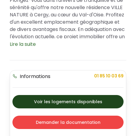
Plongez-vous dans l'univers de tranquillité et de
sérénité qu'offre notre nouvelle résidence VILLE
NATURE à Cergy, au cœur du Val-d'Oise. Profitez
d'un excellent emplacement géographique et
de divers avantages fiscaux. En adéquation avec
l'évolution actuelle, ce projet immobilier offre un
nouveau concept d'habitat, alliant élégance,
Lire la suite
modernité et nature. Les appartements sont
disponibles en différents types, permettant ainsi
de répondre à tous les besoins et toutes les
envies.
Informations
01 85 10 03 69
Un emplacement privilégié au cœur de Cergy
Ville dynamique et en plein essor, Cergy offre
une vie urbaine à la fois animée et apaisante.
Voir les logements disponibles
Jouissant d'une qualité de vie remarquable, la
ville bénéficie de nombreux équipements de
proximité qui facilitent le quotidien. En
Demander la documentation
choisissant la résidence VILLE NATURE, vous vivez
au plus près des établissements scolaires, des