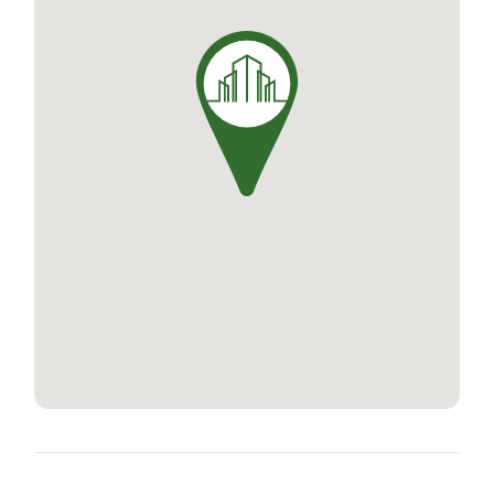
"Belvédère MAISON STANDING".