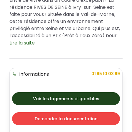
Envie de vivre dans un cadre d’exception ? La
résidence RIVES DE SEINE à Ivry-sur-Seine est
faite pour vous ! Située dans le Val-de-Marne,
cette résidence offre un environnement
privilégié entre Seine et vie urbaine. Qui plus est,
l’accessibilité à un PTZ (Prêt à Taux Zéro) pour
les acquéreurs constitue un avantage fiscal non
Lire la suite
négligeable. La résidence RIVES DE SEINE incarne
l’élégance et la modernité avec une offre variée
d'appartements adaptés à tous les besoins.
Informations
01 85 10 03 69
RIVES DE SEINE : la résidence idéale dans un
environnement dynamique
Idéalement située à deux pas de Paris, Ivry-sur-
Seine est une ville attrayante avec ses
Voir les logements disponibles
commerces, ses écoles et ses équipements
sportifs. La résidence RIVES DE SEINE offre un
cadre de vie privilégié en s'insérant
Demander la documentation
parfaitement dans ce paysage urbain
dynamique et sécurisé. Les espaces verts