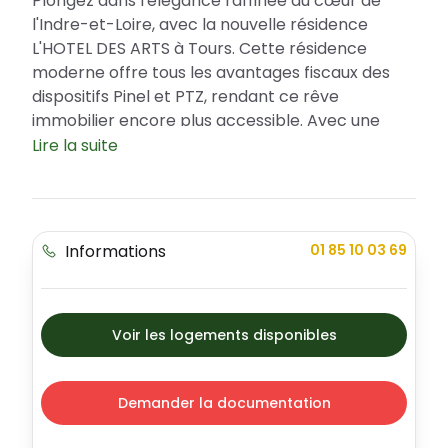
Plongez dans l'élégance raffinée au cœur de
l'Indre-et-Loire, avec la nouvelle résidence
L'HOTEL DES ARTS à Tours. Cette résidence
moderne offre tous les avantages fiscaux des
dispositifs Pinel et PTZ, rendant ce rêve
immobilier encore plus accessible. Avec une
gamme variée d'appartements, L'HOTEL DES
Lire la suite
ARTS incarne à la fois le luxe, la modernité et la
diversité.
La beauté de Tours abrite ce prestigieux
Informations
01 85 10 03 69
nouvel écrin : L'HOTEL DES ARTS
L'HOTEL DES ARTS se situe dans le cœur
dynamique de Tours, une ville aux nombreux
avantages culturels, éducatifs et économiques.
Voir les logements disponibles
Le quartier assure une sécurité optimale et
propose un cadre de vie agréable avec de
magnifiques espaces extérieurs. En outre, la
Demander la documentation
résidence bénéficie d'une proximité enviable
avec divers services locaux, dont des écoles, des