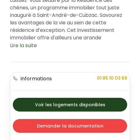
Laissez-vous séduire par la Résidence des
chênes, un programme immobilier tout juste
inauguré à Saint-André-de-Cubzac. Savourez
les avantages de la vie au sein de cette
résidence d’exception. Cet investissement
immobilier offre d'ailleurs une grande
opportunité grâce à des avantages fiscaux tels
Lire la suite
que le Prêt à Taux Zéro (PTZ). La Résidence des
chênes incarne l'élégance et le confort dans le
choix de son architecture et de ses
appartements variés.
Informations
01 85 10 03 69
Une localisation privilégiée à Saint-André-
de-Cubzac
Saint-André-de-Cubzac, charmante ville située
Voir les logements disponibles
en Gironde, se distingue par son cadre de vie
agréable et ses nombreuses activités. Tout
autour de la Résidence des chênes, vous
Demander la documentation
trouverez de nombreuses écoles, services,
parcs, équipements sportifs et transports,