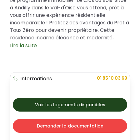
Le programme immobilier "Le Clos du Bois" situé
à Andilly dans le Val-d'Oise vous attend, prêt à
vous offrir une expérience résidentielle
incomparable ! Profitez des avantages du Prêt à
Taux Zéro pour devenir propriétaire. Cette
résidence incarne élégance et modernité,
proposant divers types d'appartements
Lire la suite
adaptés à tous les besoins.
Un emplacement idéal au cœur du Val-
d'Oise
Informations
01 85 10 03 69
Installée au cœur de la ville d'Andilly, "Le Clos du
Bois" offre tous les avantages d'une vie urbaine
avec le calme et la sécurité en plus. La résidence
bénéficie d'un emplacement de choix à
Voir les logements disponibles
proximité de nombreux services, dont des
écoles, des parcs, des infrastructures sportives,
des commerces, et d'excellentes liaisons de
Demander la documentation
transport.