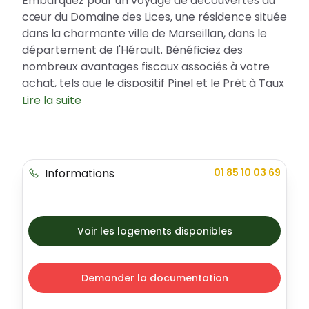
Embarquez pour un voyage de découvertes au
cœur du Domaine des Lices, une résidence située
dans la charmante ville de Marseillan, dans le
département de l'Hérault. Bénéficiez des
nombreux avantages fiscaux associés à votre
achat, tels que le dispositif Pinel et le Prêt à Taux
Zéro (PTZ). Le Domaine des Lices incarne
Lire la suite
l'élégance et la modernité, proposant différents
types d'appartements pour répondre à toutes
vos attentes et besoins.
Informations
01 85 10 03 69
Un emplacement stratégique et de
nombreux atouts
Situé à Marseillan, le Domaine des Lices profite
d'une localisation privilégiée. Cette ville, entre
Voir les logements disponibles
terre et mer, est appréciée pour sa qualité de
vie, ses nombreuses animations tout au long de
l'année et ses commerces de proximité. Le
Demander la documentation
quartier de la résidence est sécurisé et propose
un cadre de vie agréable, avec des espaces