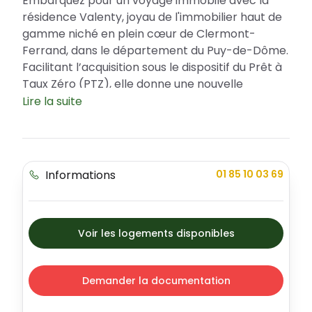
Embarquez pour un voyage immobile avec la
résidence Valenty, joyau de l'immobilier haut de
gamme niché en plein cœur de Clermont-
Ferrand, dans le département du Puy-de-Dôme.
Facilitant l’acquisition sous le dispositif du Prêt à
Taux Zéro (PTZ), elle donne une nouvelle
dimension à l’investissement immobilier. Un
Lire la suite
projet architectonique qui incarne l’élégance, la
modernité et répond à des exigences de confort
avec différentes typologies d’appartements
disponibles.
Informations
01 85 10 03 69
Un emplacement de tout premier choix
Implantée à Clermont-Ferrand, la résidence
Valenty combine à la perfection dynamisme
Voir les logements disponibles
urbain et douceur de vivre. C'est une ville
dynamique offrant un équilibre parfait entre
activités professionnelles et ludiques avec une
Demander la documentation
qualité de vie incontestable. Le quartier qui
l'abrite est sécurisé et jouit d'un charmant cadre