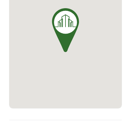
des ascenseurs sont également au service des
résidents pour faciliter leur quotidien. Ce projet
immobilier de prestige a été conçu afin de
proposer un lieu de vie d'exception, au design
moderne et aux prestations haut de gamme.