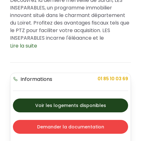
Découvrez la dernière merveille de Saran, LES
INSEPARABLES, un programme immobilier
innovant situé dans le charmant département
du Loiret. Profitez des avantages fiscaux tels que
le PTZ pour faciliter votre acquisition. LES
INSEPARABLES incarne l'élégance et le
modernité, offrant une variété de types
Lire la suite
d'appartements adaptés à toutes les envies.
Une résidence de choix dans une ville
dynamique
Informations
01 85 10 03 69
Implantée au coeur de Saran, LES INSEPARABLES
bénéficie d'un emplacement de choix dans
cette ville dynamique et verdoyante. Vivez dans
un quartier sécurisé, agrémenté de beaux
Voir les logements disponibles
espaces extérieurs qui constituent un véritable
havre de paix. À proximité, vous trouverez tout
ce dont vous avez besoin : écoles, services,
Demander la documentation
parcs, infrastructures sportives et transports.