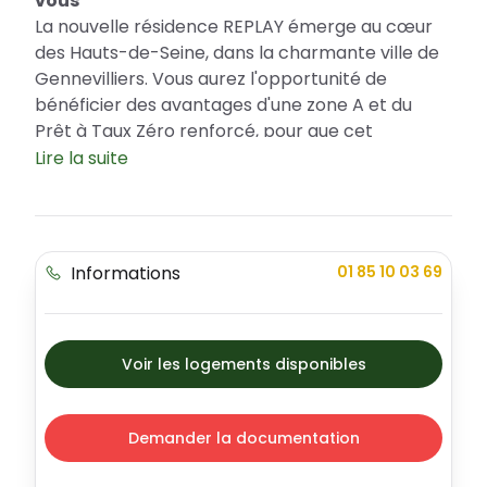
vous
La nouvelle résidence REPLAY émerge au cœur
des Hauts-de-Seine, dans la charmante ville de
Gennevilliers. Vous aurez l'opportunité de
bénéficier des avantages d'une zone A et du
Prêt à Taux Zéro renforcé, pour que cet
investissement devienne une excellente
Lire la suite
opportunité de constitution de patrimoine.
REPLAY incarne une élégance moderniste aux
lignes épurées et propose différents types
d'appartements pour satisfaire toutes les
Informations
01 85 10 03 69
attentes.
Gennevilliers, localisation urbaine idéale
pour investir dans un cadre de vie séduisant
Voir les logements disponibles
La ville de Gennevilliers se distingue par son
dynamisme économique et sa riche activité
culturelle. La résidence REPLAY se situe dans un
Demander la documentation
quartier sûr, offrant de multiples espaces
extérieurs pour un cadre de vie paisible et serein.