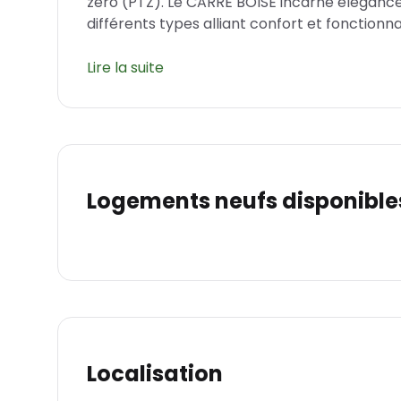
zéro (PTZ). Le CARRÉ BOISÉ incarne éléganc
différents types alliant confort et fonctionnal
Le Plessis-Belleville : un emplacement a
Lire la suite
Le Plessis-Belleville est une ville qui a su p
commodités nécessaires à ses habitants. La
sécurisée, offre un cadre de vie privilégié 
aménagés. En outre, sa proximité avec les éco
et transports en commun fait de cette résiden
actifs et les seniors.
Logements neufs disponible
Un design moderne et soigné
La résidence CARRÉ BOISÉ se compose de plus
parfaitement intégrés à leur environnement.
contribue à rendre cette résidence unique. 
disposition un parking et des ascenseurs afin 
différents types d'appartements ont été pens
offrant ainsi une qualité de vie incomparable
Localisation