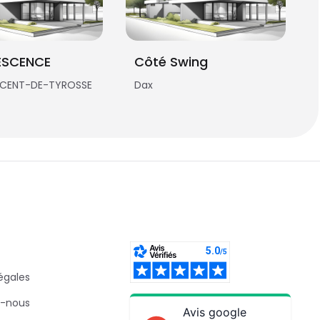
ESCENCE
Côté Swing
NCENT-DE-TYROSSE
Dax
égales
-nous
Avis google