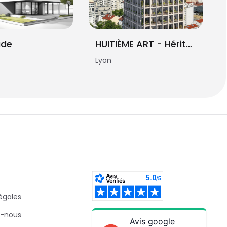
ude
HUITIÈME ART - Héritage
Lyon
égales
-nous
Avis google