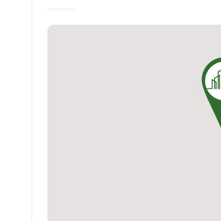
vous garantit un confort de vie optimal. L
d’un agencement optimisé, une grande lumino
Venez découvrir votre future résidence : UNI
nouveau chez-vous à Lyon.