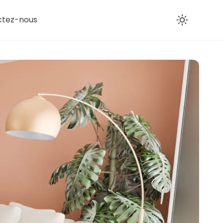
ctez-nous
Enab