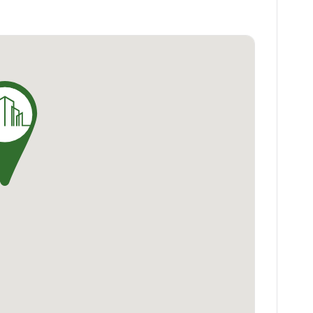
es appartements de UNION SQUARE bénéficient
sité et une qualité de vie incomparable.
ON SQUARE, le choix évident pour votre