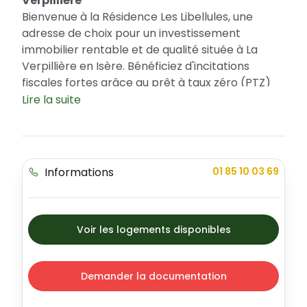
Verpillière
Bienvenue à la Résidence Les Libellules, une
adresse de choix pour un investissement
immobilier rentable et de qualité située à La
Verpillière en Isère. Bénéficiez d'incitations
fiscales fortes grâce au prêt à taux zéro (PTZ)
pour l'acquisition de votre résidence principale.
Lire la suite
Découvrez un programme immobilier qui
symbolise élégance et modernité offrant une
variété d'appartements adaptés à tous les
besoins et fidèles à un goût raffiné.
Informations
01 85 10 03 69
La Résidence Les Libellules: un emplacement
privilégié à La Verpillière
Située en plein cœur de la Verpillière, la
Voir les logements disponibles
Résidence Les Libellules offre un cadre de vie
exceptionnel. Profitez d'un environnement
sécurisé et paisible avec des espaces extérieurs
Demander la documentation
soigneusement aménagés. Bénéficiez de la
proximité des écoles, des services publics, des