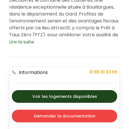
Découvrez le Domaine des Costières, une
résidence exceptionnelle située à Bouillargues,
dans le département du Gard. Profitez de
l'environnement serein et des avantages fiscaux
offerts par ce lieu attractif, y compris le Prêt à
Taux Zéro (PTZ), pour améliorer votre qualité de
vie. Le Domaine des Costières représente
Lire la suite
l'harmonie parfaite entre élégance et
modernité, offrant différents types
d'appartements pour satisfaire toutes vos
préférences.
Informations
01 85 10 03 69
Bouillargues : un cadre de vie idyllique
Le Domaine des Costières est idéalement situé
au coeur de Bouillargues, une ville pleine de
Voir les logements disponibles
charme qui promet une excellente qualité de vie.
Profitez d'un environnement sécurisé, de belles
promenades dans les espaces extérieurs et d'un
Demander la documentation
cadre de vie qui combine harmonieusement la
modernité de la ville et la beauté de la nature. La