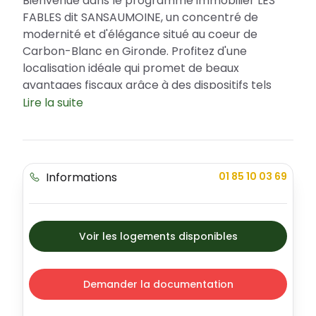
Bienvenue dans le programme immobilier LES
FABLES dit SANSAUMOINE, un concentré de
modernité et d'élégance situé au coeur de
Carbon-Blanc en Gironde. Profitez d'une
localisation idéale qui promet de beaux
avantages fiscaux grâce à des dispositifs tels
que le prêt à taux zéro (PTZ). Grâce à ses
Lire la suite
appartements divers et variés, LES FABLES
incarne le luxe et l'innovation, un investissement
unique à ne pas manquer.
Informations
01 85 10 03 69
Un emplacement stratégique à Carbon-
Blanc
Carbon-Blanc n'est pas seulement une ville
dynamique et florissante de la Gironde; c'est
Voir les logements disponibles
l'endroit rêvé pour démarrer une nouvelle vie, se
construire un patrimoine ou investir
sereinement. Le quartier où se situe la résidence
Demander la documentation
LES FABLES offre une sécurité irréprochable, un
cadre de vie pleasant et des espaces extérieurs