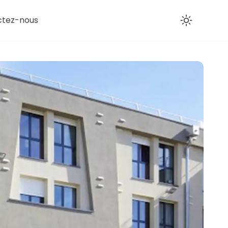
ctez-nous
Enab