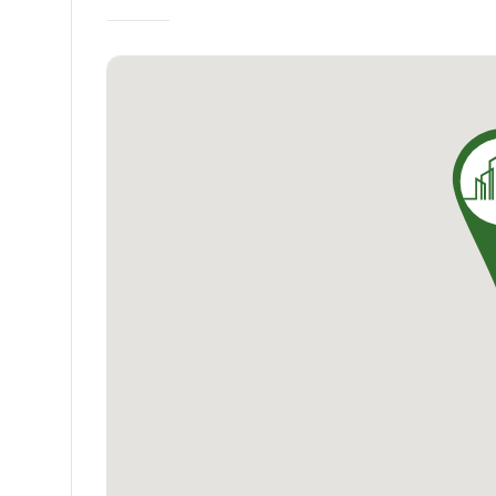
salle de gym sont autant d'atouts qui rendent
plus, choisissez la Résidence Étudiante Neme
Provence!