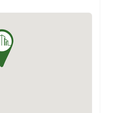
 la vie étudiante plus agréable. N'attendez
a Aix Sainte Victoire pour vos études à Aix-en-