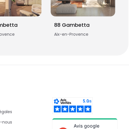
mbetta
88 Gambetta
rovence
Aix-en-Provence
égales
-nous
Avis google