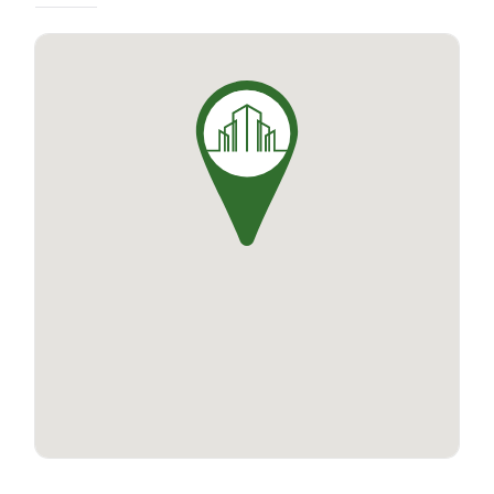
pensés pour optimiser l’agencement des
espaces selon vos besoins. Chaque
appartement offre un cadre de vie agréable et
des prestations de qualité. Vivez la ville
autrement avec le programme Variations à
Argenteuil.