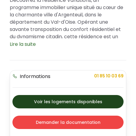
Découvrez la résidence Variations, un
programme immobilier unique situé au cœur de
la charmante ville d'Argenteuil, dans le
département du Val-d'Oise. Opérant une
savante transposition du confort résidentiel et
du dynamisme citadin, cette résidence est un
investissement stratégique bénéficiant d'aides
Lire la suite
fiscales, notamment le Prêt à Taux Zéro (PTZ).
Notre programme Variations incarne l'élégance
et la modernité, offrant un choix varié
d'appartements, de maisons et de duplex pour
Informations
01 85 10 03 69
satisfaire tous les goûts et modes de vie.
Argenteuil : Un emplacement de choix pour
la résidence Variations
Voir les logements disponibles
Situé à Argenteuil, le programme Variations
bénéficie des nombreux attraits de cette ville
dynamique et attractive du Val-d'Oise. Ce
Demander la documentation
nouveau lieu de vie s'inscrit dans un
environnement résidentiel sécurisé et