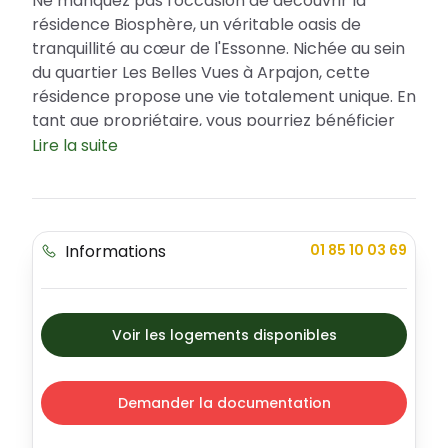
Ne manquez pas l'occasion de découvrir la
résidence Biosphère, un véritable oasis de
tranquillité au cœur de l'Essonne. Nichée au sein
du quartier Les Belles Vues à Arpajon, cette
résidence propose une vie totalement unique. En
tant que propriétaire, vous pourriez bénéficier
d’un Prêt à Taux Zéro (PTZ), un avantage fiscal
Lire la suite
qui facilite l’acquisition d’une première résidence
principale. Le projet Biosphère s'apparente à
une fusion élégante de modernité et de
naturalité offrant différents types
Informations
01 85 10 03 69
d’appartements, tous conçus pour augmenter
votre confort de vie.
Localisation et avantages de la résidence
Voir les logements disponibles
Arpajon, une ville pittoresque située dans
l'Essonne, offre une multitude d'avantages pour
les résidents de la Biosphère. Outre son charme
Demander la documentation
et son ambiance sereine, la ville offre toute une
gamme de services essentiels à la vie