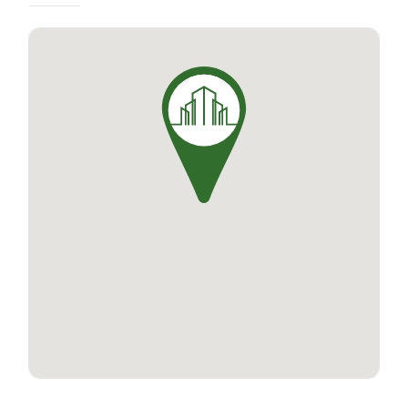
parfaitement dans l'environnement
environnant. La résidence offre des espaces
intérieurs conviviaux avec une grande attention
portée aux détails. Chaque appartement a été
conçu avec des matériaux de qualité et des
finitions soignées, créant une atmosphère
confortable et lumineuse. La résidence
comprend également un parking pour faciliter
l'accès et la commodité de ses résidents.
Chaque appartement possède également une
terrasse ou un balcon pour savourer des
moments de détente. Venez découvrir un lieu de
vie où tout est réuni pour votre confort au
quotidien dans la résidence TRIO ALTO.