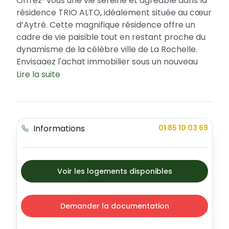
Offrez-vous une vie sereine et agréable dans la
résidence TRIO ALTO, idéalement située au cœur
d’Aytré. Cette magnifique résidence offre un
cadre de vie paisible tout en restant proche du
dynamisme de la célèbre ville de La Rochelle.
Envisagez l'achat immobilier sous un nouveau
jour grâce aux dispositifs fiscaux tels que le Prêt
Lire la suite
à Taux Zéro (PTZ). TRIO ALTO incarne non
seulement la modernité avec ses logements
neufs et brillants, mais aussi le confort et
l'esthétisme, en proposant des appartements
Informations
01 85 10 03 69
de différents types qui vous conviendront
parfaitement.
L'emplacement idéal de notre programme
Voir les logements disponibles
immobilier
Imprégnez-vous de la beauté et de la
convivialité du quartier d’Aytré, avec ses parcs
Demander la documentation
verdoyants, ses savoureux restaurants et ses
marchés locaux. Les plages à proximité vous