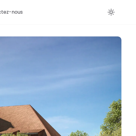
ctez-nous
Enab