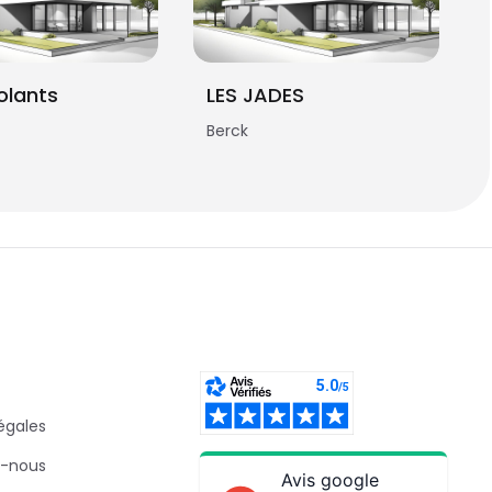
olants
LES JADES
Berck
égales
-nous
Avis google