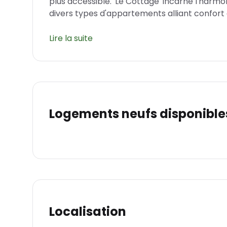
plus accessible. 'Le Cottage' incarne l'har
divers types d'appartements alliant confort 
Localisation et avantages de 'Le Cottage
Lire la suite
Situé au cœur de Berck, 'Le Cottage' est au cen
bénéficie d’une ville dynamique, dotée d'une r
éducatifs. Le quartier de la résidence est pa
extérieurs pour profiter du cadre de vie exce
trouverez tout le nécessaire pour faciliter v
verdoyants, installations sportives et moyen
Logements neufs disponible
Design et architecture de 'Le Cottage'
'Le Cottage' est un programme à taille huma
variété d'appartements pour répondre à tout
raffinement et en modernité, s'harmonise 
appartement a été pensé pour optimiser l'a
offrant une qualité de vie incomparable. Enfi
qu'un parking accessible et des ascenseurs po
Localisation