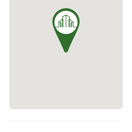
commune, un boulodrome et des jardins
potagers partagés pour des moments de
convivialité.