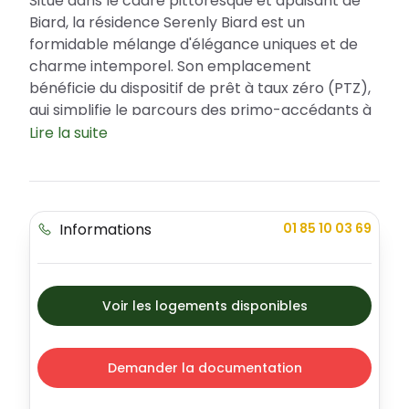
Situé dans le cadre pittoresque et apaisant de
Biard, la résidence Serenly Biard est un
formidable mélange d'élégance uniques et de
charme intemporel. Son emplacement
bénéficie du dispositif de prêt à taux zéro (PTZ),
qui simplifie le parcours des primo-accédants à
la propriété. Cette résidence exceptionnelle est
Lire la suite
composée de 82 appartements offrant des
espaces de vie chaleureux et conviviaux. Elle
incarne le luxe, la modernité et propose
différents types d’appartements, tous meublés
Informations
01 85 10 03 69
et équipés pour garantir une totale autonomie.
Emplacement idyllique et pratique
La ville de Biard, dans la Vienne, offre aux
Voir les logements disponibles
habitants de Serenly Biard un environnement
paisible avec une proximité accrue des
commodités. La résidence se situe dans un
Demander la documentation
quartier sécurisé, à une distance idéale des
écoles, services, parcs et installations sportives.