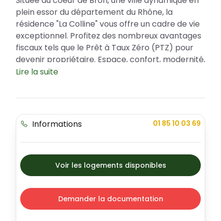
Située au coeur de Bron, une ville dynamique en
plein essor du département du Rhône, la
résidence "La Colline" vous offre un cadre de vie
exceptionnel. Profitez des nombreux avantages
fiscaux tels que le Prêt à Taux Zéro (PTZ) pour
devenir propriétaire. Espace, confort, modernité,
voici ce que vous propose ce programme
Lire la suite
immobilier avec une variété d'appartements
pour répondre à tous vos besoins.
Un emplacement idéal au coeur d'une ville
Informations
01 85 10 03 69
attractive
La ville de Bron, à la fois dynamique et plaisante,
propose une offre de scolarité diversifiée, des
infrastructures sportives complètes et de
Voir les logements disponibles
nombreux espaces verts. Vous apprécierez
aussi la sécurité et la quiétude de la résidence
"La Colline", située dans un quartier résidentiel de
Demander la documentation
Bron. À deux pas de la résidence, vous trouverez
également une multitude de services, des