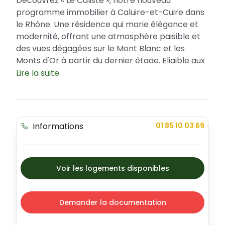
Découvrez « Le Calisté », notre nouveau
programme immobilier à Caluire-et-Cuire dans
le Rhône. Une résidence qui marie élégance et
modernité, offrant une atmosphère paisible et
des vues dégagées sur le Mont Blanc et les
Monts d'Or à partir du dernier étage. Eligible aux
prêts à taux zéro (PTZ), c'est une opportunité
Lire la suite
d'investissement unique à ne pas manquer !
Le Calisse : un emplacement privilégié à
Caluire-et-Cuire
Informations
01 85 10 03 69
Située dans l'environnement sécurisé de Caluire-
Croix-Rousse, la résidence Le Calisse bénéficie
d'une ville aux atouts indéniables. Vibrante et
dynamique, Caluire-et-Cuire offre une qualité de
Voir les logements disponibles
vie exceptionnelle avec ses espaces extérieurs,
ses services, et ses commerces de proximité.
Les amoureux du sport et de la nature seront
Demander la documentation
séduits par l’emplacement unique de ce projet
immobilier, situé à proximité de parcs,