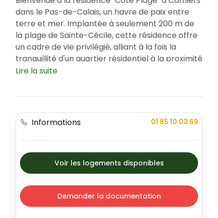
Bienvenue à la résidence "Côté Plage" à Camiers
dans le Pas-de-Calais, un havre de paix entre
terre et mer. Implantée à seulement 200 m de
la plage de Sainte-Cécile, cette résidence offre
un cadre de vie privilégié, alliant à la fois la
tranquillité d'un quartier résidentiel à la proximité
des commodités. De plus, les futurs acquéreurs
Lire la suite
pourront bénéficier d'aides financières telles que
le Prêt à Taux Zéro (PTZ) pour faciliter leur
investissement. Ce programme immobilier
moderne et élégant comprend tous types
Informations
01 85 10 03 69
d’appartements, du studio au T4, épousant ainsi
les besoins de chacun.
Le cadre de vie idéal à Côté Plage
Voir les logements disponibles
Située dans la ville de Camiers, la résidence Côté
Plage profite du meilleur de la région. La ville
offre un cadre de vie serein et accueillant, riche
Demander la documentation
en patrimoine historique et paysager. Les
habitants apprécieront la sécurité du quartier et