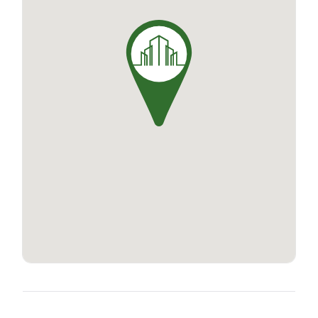
stationnement aérienne pour faciliter le
quotidien des résidents. Les appartements,
comprenant jusqu'à 4 pièces avec suite
parentale, offrent un agencement optimisé des
espaces pour garantir confort et fonctionnalité.
Pour en savoir plus sur notre résidence Côté
Plage, contactez-nous dès aujourd'hui au 0 800
950 750.