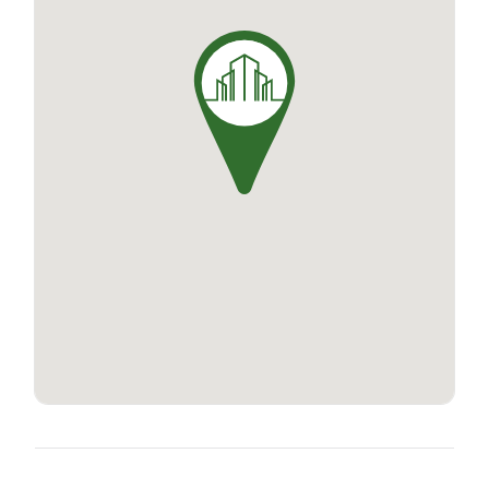
élégamment agencés, lumineux et confortables.
Chaque logement, du deux au trois pièces,
dispose d'un bel espace extérieur (terrasse
et/ou jardin), ajoutant une note de verdure à
cette résidence citadine. Ruby s'engage à offrir
une qualité de vie optimale, combinant confort,
modernité et proximité avec toutes les
commodités de la ville.