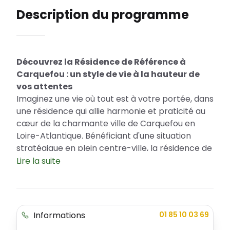
Description du programme
Découvrez la Résidence de Référence à
Carquefou : un style de vie à la hauteur de
vos attentes
Imaginez une vie où tout est à votre portée, dans
une résidence qui allie harmonie et praticité au
cœur de la charmante ville de Carquefou en
Loire-Atlantique. Bénéficiant d'une situation
stratégique en plein centre-ville, la résidence de
Référence est une oasis de confort et offre un
Lire la suite
cadre de vie exceptionnel. Pour un achat avisé,
profitez de l’accessibilité financière offerte par
le Prêt à Taux Zéro (PTZ). Référence est bien
plus qu'un simple projet immobilier, c'est une
Informations
01 85 10 03 69
œuvre d'art architecturale qui incarne l'audace,