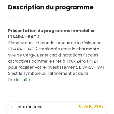
Description du programme
Présentation du programme immobilier
L'ISARA - BAT 2
Plongez dans le monde luxueux de la résidence
L'ISARA - BAT 2, implantée dans la charmante
ville de Cergy. Bénéficiez d'incitations fiscales
attractives comme le Prêt à Taux Zéro (PTZ)
pour faciliter votre investissement. L'ISARA - BAT
2 est le symbole du raffinement et de la
modernité, proposant une variété
Lire la suite
d'appartements pour répondre à vos attentes
et vos préférences.
Les atouts de l'emplacement
Informations
01 85 10 03 69
La ville de Cergy, localisation de notre résidence,
se distingue par son dynamisme et sa riche vie