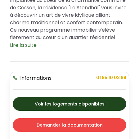
Implantée au cœur de la charmante commune
de Cesson, la résidence "Le Stendhal" vous invite
à découvrir un art de vivre idyllique alliant
charme traditionnel et confort contemporain.
Ce nouveau programme immobilier s'élève
fièrement au cœur d’un quartier résidentiel
calme et préservé. Bénéficiez des avantages du
Lire la suite
Prêt à Taux Zéro pour concrétiser votre projet
immobilier. Écrin de tranquillité et de bien-être,
"Le Stendhal" se constitue de 78 logements de
qualité supérieure dont l'architecture
Informations
01 85 10 03 69
contemporaine rythmée par des loggias,
balcons et « maisons sur le toit » s'accorde
parfaitement au paysage local.
Voir les logements disponibles
Un emplacement privilégié en bordure du ru
de Balory
Située à proximité du vieux Cesson et des
Demander la documentation
commerces locaux, la résidence « Le Stendhal »
allie proximité urbaine et sérénité rurale. La ville