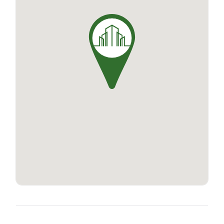
parkings, un aérien de 30 places et un souterrain
de 75 places, ainsi que des locaux dédiés aux
deux roues et poussettes pour répondre aux
besoins de chacun. Les logements, aux beaux
volumes et à la luminosité exceptionnelle,
offrent une qualité de vie confortable et
apaisante, avec une isolation thermique et
phonique optimale pour votre confort et des
économies d'énergie. En outre, chaque logement
est équipé d'une box connectée pour simplifier
votre quotidien.