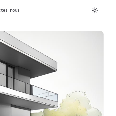
ctez-nous
Enab