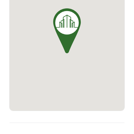
allient fonctionnalité et esthétisme dans un
cadre harmonieux respectueux de
l'environnement conformément à la
Réglementation Environnementale RE2020.
N'attendez plus, contactez-nous dès aujourd’hui
pour profiter des meilleurs prix et du meilleur
choix, et donnez vie à toutes vos envies en
devenant propriétaire à Etampes dans un
environnement privilégié à prix accessibles !