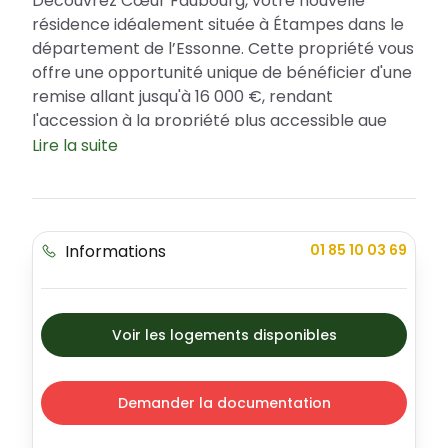
Découvrez Cœur Faubourg, votre nouvelle
résidence idéalement située à Étampes dans le
département de l’Essonne. Cette propriété vous
offre une opportunité unique de bénéficier d'une
remise allant jusqu'à 16 000 €, rendant
l'accession à la propriété plus accessible que
jamais. De plus, grâce au Prêt à Taux Zéro en
Lire la suite
zone B1, vous pouvez augmenter votre capacité
d’achat en bénéficiant d’un emprunt à taux 0 %
pouvant atteindre jusqu’à 162 000 €. Cœur
Faubourg s'incarne par son élégance
Informations
01 85 10 03 69
néoclassique, sa modernité et sa diversité
offrant une gamme d'appartements allant du
studio au 4 pièces.
Voir les logements disponibles
Emplacement de choix au cœur d'Étampes
Située à seulement 35 minutes de Paris-
Austerlitz en RER C, Étampes séduit par son art
Demander la documentation
de vivre authentique et son riche patrimoine
historique. La résidence Cœur Faubourg, proche