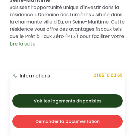
Seine-Maritime
Saisissez l’opportunité unique d'investir dans la
résidence « Domaine des Lumières » située dans
la charmante ville d'Eu, en Seine-Maritime. Cette
résidence vous offre des avantages fiscaux tels
que le Prêt à Taux Zéro (PTZ) pour faciliter votre
acquisition. Le Domaine des Lumières incarne à la
Lire la suite
fois élégance, modernité et qualité, offrant une
large gamme de logements pour s’adapter à
tous les besoins.
Informations
01 85 10 03 69
Un emplacement stratégique et de
nombreux avantages
La ville d'Eu, située en Seine-Maritime, est une
ville d'histoire et de charme, idéale pour une vie
Voir les logements disponibles
paisible. Le quartier où se situe le Domaine des
Lumières est sûr et dispose de nombreux
espaces extérieurs pour profiter du cadre de vie
Demander la documentation
agréable. Autour de la résidence, vous trouverez
toutes les commodités nécessaires : écoles,