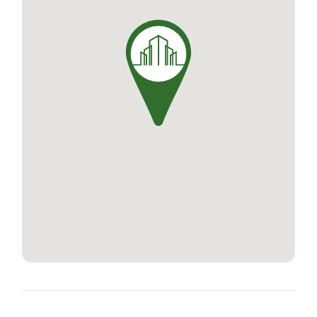
conçus pour offrir une qualité de vie supérieure,
avec des espaces bien agencés, baignés de
lumière naturelle. Venez vivre l'expérience d'une
vie moderne et confortable avec L'Envol!