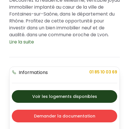
Découvrez la résidence Millésime, véritable joyau
immobilier implanté au cœur de la ville de
Fontaines-sur-Saône, dans le département du
Rhône. Profitez de cette opportunité pour
investir dans un bien immobilier neuf et de
qualité, dans une commune proche de Lyon,
offrant des avantages fiscaux intéressants tels
Lire la suite
que le Prêt à Taux Zéro (PTZ). La résidence
Millésime, dotée d'une élégante architecture
contemporaine, propose des appartements
allant du T2 au T4, tous prolongés par un espace
Informations
01 85 10 03 69
extérieur pour profiter de chaque saison.
Emplacement stratégique à Fontaines-sur-
Saône
Voir les logements disponibles
Aux portes de Lyon, Fontaines-sur-Saône est
une ville à la fois conviviale et dynamique. Avec
son centre-ville animé regroupant commerces,
Demander la documentation
restaurants et services de proximité, elle offre à
ses habitants un cadre de vie exceptionnel. La