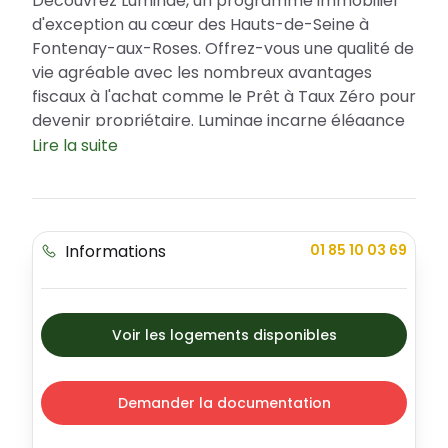
Découvrez Luminae, un programme immobilier
d'exception au cœur des Hauts-de-Seine à
Fontenay-aux-Roses. Offrez-vous une qualité de
vie agréable avec les nombreux avantages
fiscaux à l'achat comme le Prêt à Taux Zéro pour
devenir propriétaire. Luminae incarne élégance
et modernité, avec une variété d'appartements
Lire la suite
pour répondre à tous vos besoins.
Luminae, un emplacement privilégié à
Fontenay-aux-Roses
Informations
01 85 10 03 69
Située à Fontenay-aux-Roses, une commune
attractive des Hauts-de-Seine, la résidence
Luminae bénéficie d'un environnement sécurisé
et apaisant. Son cadre de vie est idéalisé par la
Voir les logements disponibles
présence de nombreux espaces extérieurs, des
services à proximité et une grande sérénité. A
quelques pas seulement, retrouvez des écoles,
Demander la documentation
des parcs, des installations sportives et des
moyens de transport divers pour faciliter votre