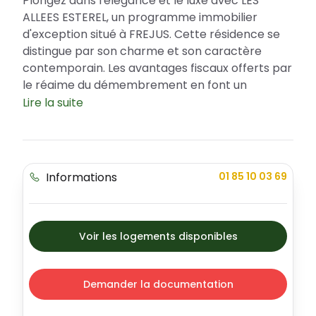
Plongez dans l'élégance et le luxe avec LES
ALLEES ESTEREL, un programme immobilier
d'exception situé à FREJUS. Cette résidence se
distingue par son charme et son caractère
contemporain. Les avantages fiscaux offerts par
le régime du démembrement en font un
investissement particulièrement attrayant pour
Lire la suite
les acheteurs. Il s'agit d'un projet qui allie
modernité et variété, proposant différents
types d'appartements pour satisfaire tous les
goûts.
Informations
01 85 10 03 69
Emplacement du programme immobilier LES
ALLEES ESTEREL - Démembrement
FREJUS, une ville dynamique et attrayante, est le
Voir les logements disponibles
parfait écrin pour ce programme immobilier.
Elle offre un cadre de vie sûr et apaisant, en plus
d'un environnement riche en services et
Demander la documentation
activités. La résidence LES ALLEES ESTEREL est
idéalement située à proximité de plusieurs