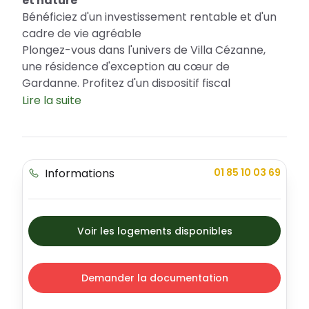
et nature
Bénéficiez d'un investissement rentable et d'un
cadre de vie agréable
Plongez-vous dans l'univers de Villa Cézanne,
une résidence d'exception au cœur de
Gardanne. Profitez d'un dispositif fiscal
avantageux grâce à la loi Pinel et aux Prêts à
Lire la suite
Taux Zéro (PTZ), une aubaine pour les
investisseurs. Alliant le charme provençal et la
modernité, cette résidence offre un large choix
de logements, du studio au 5 pièces, suivant les
Informations
01 85 10 03 69
attentes des futurs habitants.
Un emplacement pratique et sécurisé à
proximité des essentiels
Villa Cézanne vous offre tout le confort de la vie
Voir les logements disponibles
urbaine tout en étant à l'orée de belles zones
naturelles. Gardanne, commune attractive des
Demander la documentation
Bouches-du-Rhône, dispose de toutes les
commodités nécessaires : commerces,