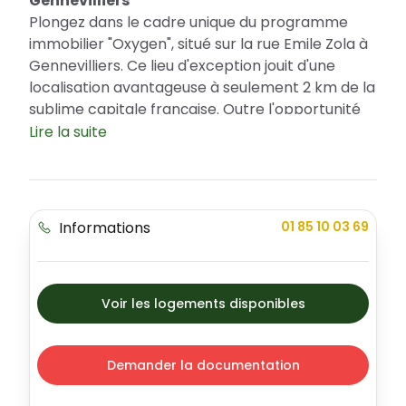
Gennevilliers
Plongez dans le cadre unique du programme
immobilier "Oxygen", situé sur la rue Emile Zola à
Gennevilliers. Ce lieu d'exception jouit d'une
localisation avantageuse à seulement 2 km de la
sublime capitale française. Outre l'opportunité
d'être au cœur de la mouvance urbaine, les
Lire la suite
futurs propriétaires d'un logement à "Oxygen"
pourront également bénéficier de dispositifs
fiscaux attrayants tel que le Prêt à Taux Zéro
(PTZ), idéal pour une première acquisition
Informations
01 85 10 03 69
immobilière. Avec son architecture
contemporaine, raffinée et élégante, Oxygen
propose un assortiment varié d'appartements
luxueux à ses futurs résidents.
Voir les logements disponibles
Profitez d'un Emplacement Idéal et d'un
Cadre de Vie Riche
Demander la documentation
Le programme immobilier "Oxygen" profite d'une
localisation privilégiée à Gennevilliers, une ville