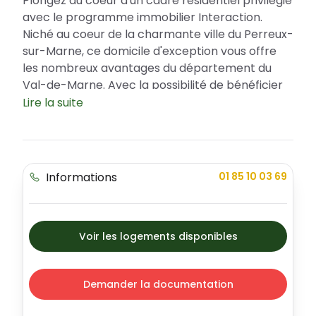
Plongez au coeur d'un cadre résidentiel privilégié
avec le programme immobilier Interaction.
Niché au coeur de la charmante ville du Perreux-
sur-Marne, ce domicile d'exception vous offre
les nombreux avantages du département du
Val-de-Marne. Avec la possibilité de bénéficier
du Prêt à Taux Zéro (PTZ), cette résidence est
Lire la suite
l'opportunité idéale pour devenir propriétaire.
Interaction est un projet qui incarne la
modernité, le savoir-vivre et l'élégance,
proposant différents types d'appartements
Informations
01 85 10 03 69
pour répondre à tous les styles de vie.
Emplacement et Avantages de la Ville
Le programme immobilier Interaction se situe au
Voir les logements disponibles
Perreux-sur-Marne, une localité qui allie le
charme de la campagne et les commodités de
la ville. Sécurité, infrastructures de qualité et
Demander la documentation
espaces extérieurs font de cette ville un lieu de
résidence idéal pour les familles. Vous