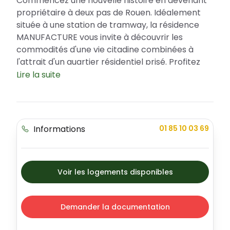
Commencez une nouvelle histoire en devenant
propriétaire à deux pas de Rouen. Idéalement
située à une station de tramway, la résidence
MANUFACTURE vous invite à découvrir les
commodités d'une vie citadine combinées à
l'attrait d'un quartier résidentiel prisé. Profitez
d'avantages fiscaux tels les dispositifs PTZ, pour
Lire la suite
faciliter votre accession à la propriété, et TVA
réduite de 5,5% pour optimiser votre budget.
Que vous envisagiez d'y résider ou de réaliser un
investissement locatif sécurisé, cette résidence
Informations
01 85 10 03 69
moderne, élégante et bien équipée offre
différents types d'appartements pour répondre
aux besoins de chaque futur habitant.
Voir les logements disponibles
MANUFACTURE, un emplacement premium
dans la ville du Petit-Quevilly
Vivre au cœur du Petit-Quevilly, c'est profiter
Demander la documentation
d'une vie urbaine dynamique, avec un accès
direct aux grands axes routiers et des transports