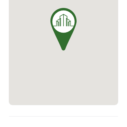
Quant à l'agencement des appartements, il a
été pensé pour offrir de beaux espaces de vie,
lumineux et fonctionnels, pour une qualité de vie
incomparable.