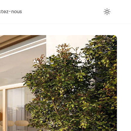
ctez-nous
Enab