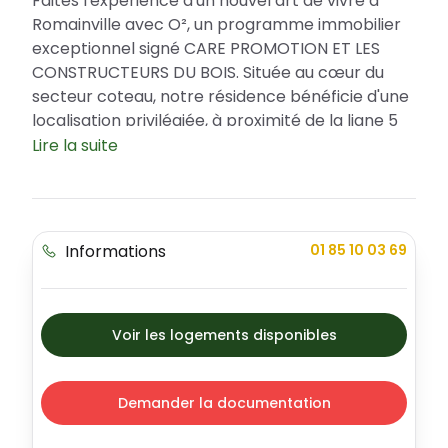
Faites l'expérience d'un nouvel art de vivre à
Romainville avec O², un programme immobilier
exceptionnel signé CARE PROMOTION ET LES
CONSTRUCTEURS DU BOIS. Située au cœur du
secteur coteau, notre résidence bénéficie d'une
localisation privilégiée, à proximité de la ligne 5
du métro, des commerces et des
Lire la suite
établissements scolaires. Grâce au nouveau
dispositif JEANBRUN, bénéficiez d'une réduction
d'impôts et d'une augmentation de votre
rentabilité. O² offre un cadre de vie unique,
Informations
01 85 10 03 69
alliance parfaite entre environnement
verdoyant et architecture moderne, avec une
gamme d'appartements du studio au 5 pièces,
incluant 9 duplex indépendants avec entrée
Voir les logements disponibles
privative.
Un emplacement choisi pour votre bien-être
Demander la documentation
Nichée au coeur de la dynamique et attrayante
ville de Romainville, O² jouit d'une situation