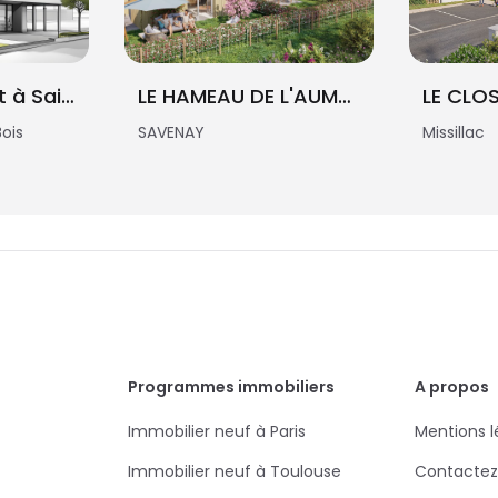
Prochainement à Saint-Gildas-des-Bois
LE HAMEAU DE L'AUMONERIE - Les frênes - BAT F
ois
SAVENAY
Missillac
Programmes immobiliers
A propos
Immobilier neuf à Paris
Mentions l
Immobilier neuf à Toulouse
Contactez