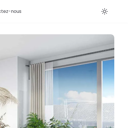
ctez-nous
Enab