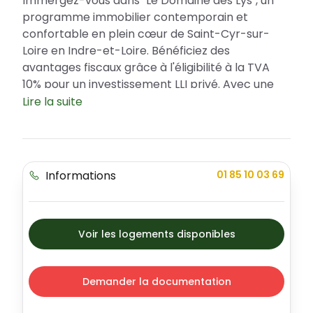
Immergez-vous dans "Le Domaine des Lys", un
programme immobilier contemporain et
confortable en plein cœur de Saint-Cyr-sur-
Loire en Indre-et-Loire. Bénéficiez des
avantages fiscaux grâce à l'éligibilité à la TVA
10% pour un investissement LLI privé. Avec une
gamme d'appartements allant du studio au 4
Lire la suite
pièces, cette résidence incarne la modernité,
l'élégance et le confort.
Pouls de Saint-Cyr-sur-Loire
Informations
01 85 10 03 69
Cette résidence d'exception établit son
emplacement dans la ville dynamique et
attractive de Saint-Cyr-sur-Loire, offrant un
accès facile à Tours. L'environnement de la
Voir les logements disponibles
résidence promet sécurité et un excellent cadre
de vie avec un parc en face. Sa position
stratégique vous donne accès à proximité
Demander la documentation
directe aux services et commerces, aux
établissements scolaires, aux installations