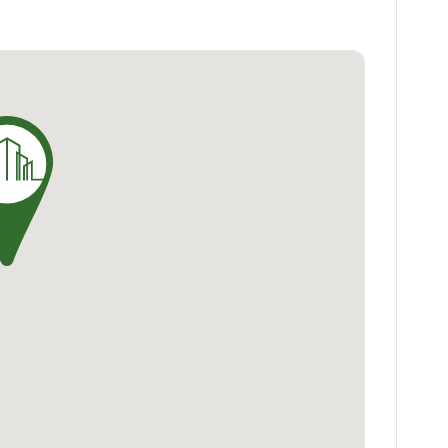
luminosité et la qualité de vie des habitants.
rientation, de suites parentales avec dressing
s ouvertes ou fermées à partir du 3 pièces.