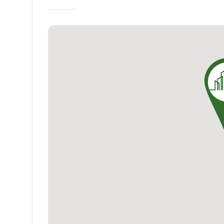
pensé et aménagé pour optimiser l'espace, la 
Certains bénéficient d'une double ou triple o
et salle d'eau privative, ou encore de cuisine