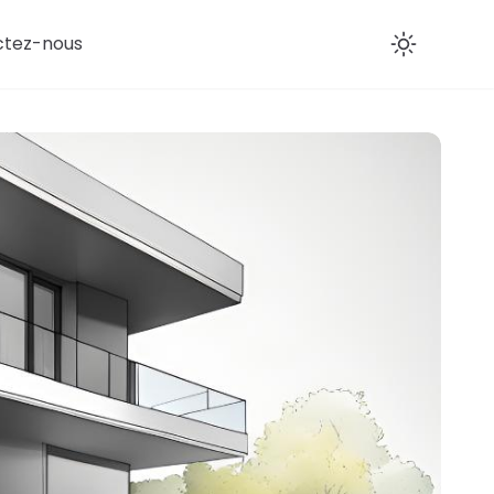
ctez-nous
Enab