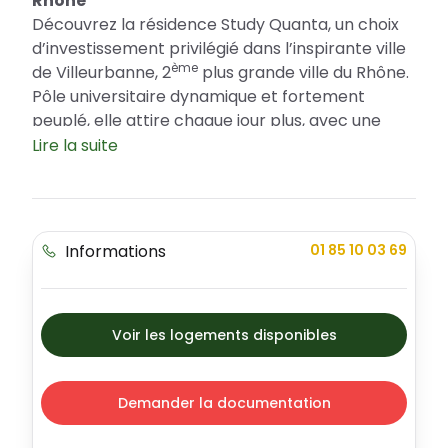
Rhône
Découvrez la résidence Study Quanta, un choix
d’investissement privilégié dans l’inspirante ville
ème
de Villeurbanne, 2
plus grande ville du Rhône.
Pôle universitaire dynamique et fortement
peuplé, elle attire chaque jour plus, avec une
croissance attendue de 25 000 étudiants d'ici
Lire la suite
2025. Sa population active est dynamique et son
économie florissante. Les infrastructures de
qualité et le cadre de vie agréable font de
Villeurbanne un choix idéal pour l’investissement
Informations
01 85 10 03 69
immobilier. De plus, la ville offre de nombreux
avantages pour les acquéreurs, notamment des
aides financières attractives hors Pinel. La
résidence Study Quanta incarne élégance,
Voir les logements disponibles
modernité et offre une variété de types
d'appartements pour répondre à tous les
Demander la documentation
besoins.
Emplacement Stratégique de la résidence