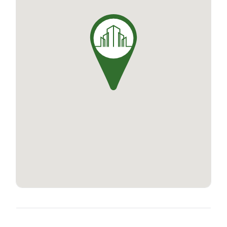
La résidence Study Quanta est conçue pour le
plus grand confort de ses occupants. Elle offre
des aménagements soignés et fonctionnels, un
wash bar, chill room et des services additionnels
tels que le nettoyage des parties privatives et le
petit-déjeuner. Le design du bâtiment,
résidentiel existant rénové, allie
harmonieusement l'architecture traditionnelle
et moderne. En plus, le projet répond aux
ambitions énergétiques du label Rénovation
Responsable pour offrir un habitat
écoresponsable avec une haute performance
énergétique.