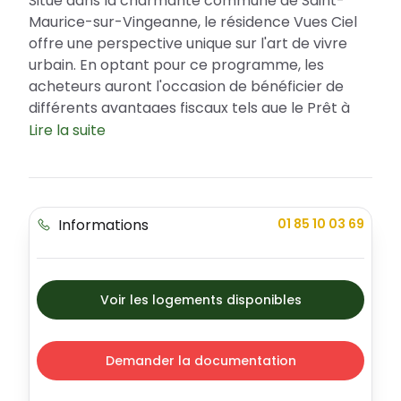
Situé dans la charmante commune de Saint-
Maurice-sur-Vingeanne, le résidence Vues Ciel
offre une perspective unique sur l'art de vivre
urbain. En optant pour ce programme, les
acheteurs auront l'occasion de bénéficier de
différents avantages fiscaux tels que le Prêt à
Taux Zéro (PTZ). Que vous recherchiez un
Lire la suite
appartement avec vue, un loft ou une maison
suspendue, Vues Ciel dispose d'une gamme
diversifiée de logements disponibles. Ce projet
incarne modernité, innovation et respect de
Informations
01 85 10 03 69
l'environnement à travers des principes
constructifs bas carbone, l'utilisation de béton
de chanvre et de terre crue.
Voir les logements disponibles
Emplacement et environnement de la
résidence Vues Ciel
Saint-Maurice-sur-Vingeanne, dans le
Demander la documentation
département de la Côte-d'Or, est une ville où il
fait bon vivre. L'endroit est réputé pour sa