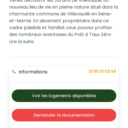
Venez découvrir les Jardins de Villevaudé, un
nouveau lieu de vie en pleine nature situé dans la
charmante commune de Villevaudé en Seine-
et-Marne. En devenant propriétaire dans ce
cadre paisible et familial, vous pouvez profiter
des nombreux avantages du Prêt à Taux Zéro
(PTZ), facilitant ainsi votre investissement
Lire la suite
immobilier. Ce programme représente un
savant mélange de confort, de qualité de vie et
d'élégance architecturale, avec une offre
diversifiée comprenant 20 maisons de 4 à 5
Informations
01 85 10 03 69
pièces.
Une localisation privilégiée au cœur de la
Seine-et-Marne
Voir les logements disponibles
La commune de Villevaudé, riche en histoire
avec ses trois hameaux issus d'anciens fiefs
médiévaux, offre un cadre paisible et résidentiel,
Demander la documentation
idéal pour y établir votre nouveau projet de vie.
Nichée dans un écrin de verdure et à proximité